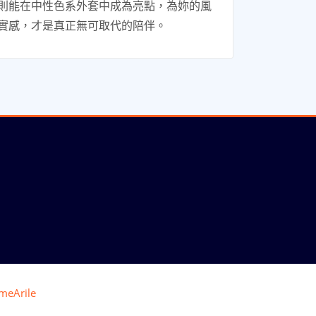
則能在中性色系外套中成為亮點，為妳的風
實感，才是真正無可取代的陪伴。
meArile