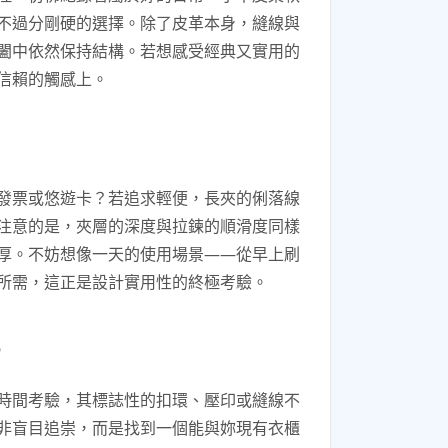
不過分剛硬的選擇。除了皮革本身，縫線與
闔中依然保持結構。若想感受經典又實用的
信賴的觸感上。
發票或悠遊卡？若追求輕便，長夾的俐落線
注意的是，夾層的深度與拉鍊的順滑度同樣
厚。不妨想像一天的使用場景——從早上刷
所需，這正是設計實用性的終極考驗。
時間考驗，其標誌性的扣環、壓印或縫線不
非盲目追崇，而是找到一個能與妳現有衣櫃