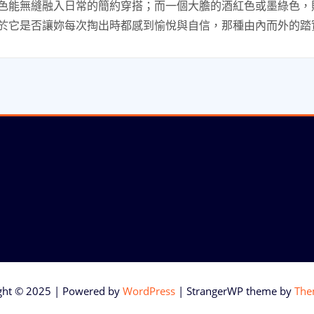
色能無縫融入日常的簡約穿搭；而一個大膽的酒紅色或墨綠色，
於它是否讓妳每次掏出時都感到愉悅與自信，那種由內而外的踏
ght © 2025 | Powered by
WordPress
|
StrangerWP theme by
The