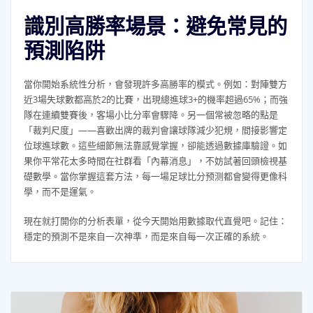
識別高勝率場景：避免常見的
預測陷阱
當你開始系統性分析，會發現許多高勝率的模式。例如：對陣雙方
近3場失球數都高於2的比賽，出現總進球3+的機率超過65%；而強
隊在連續雙賽後，客場小比分率會驟降。另一個常被忽略的點是
「裁判尺度」——喜歡出牌的裁判會讓球隊減少犯規，間接影響定
位球進球數。這些細節無法靠感覺掌握，卻能透過數據庫驗證。如
果你平常花太多時間在社群看「內幕消息」，不妨試著回頭檢視基
礎數學。當你掌握這套方法，每一場足球比分预测都會變得更像科
學，而不是運氣。
現在就打開你的分析表單，從今天開始用數據取代直覺吧。記住：
穩定的預測不是來自一次神準，而是來自每一次正確的系統。