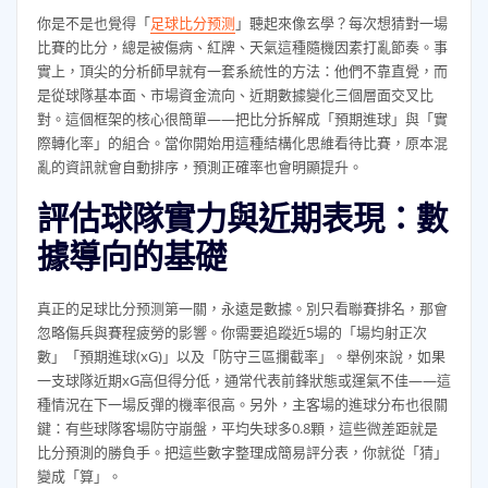
你是不是也覺得「
足球比分预测
」聽起來像玄學？每次想猜對一場
比賽的比分，總是被傷病、紅牌、天氣這種隨機因素打亂節奏。事
實上，頂尖的分析師早就有一套系統性的方法：他們不靠直覺，而
是從球隊基本面、市場資金流向、近期數據變化三個層面交叉比
對。這個框架的核心很簡單——把比分拆解成「預期進球」與「實
際轉化率」的組合。當你開始用這種結構化思維看待比賽，原本混
亂的資訊就會自動排序，預測正確率也會明顯提升。
評估球隊實力與近期表現：數
據導向的基礎
真正的足球比分预测第一關，永遠是數據。別只看聯賽排名，那會
忽略傷兵與賽程疲勞的影響。你需要追蹤近5場的「場均射正次
數」「預期進球(xG)」以及「防守三區攔截率」。舉例來說，如果
一支球隊近期xG高但得分低，通常代表前鋒狀態或運氣不佳——這
種情況在下一場反彈的機率很高。另外，主客場的進球分布也很關
鍵：有些球隊客場防守崩盤，平均失球多0.8顆，這些微差距就是
比分預測的勝負手。把這些數字整理成簡易評分表，你就從「猜」
變成「算」。