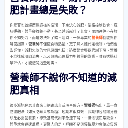
肥計畫總是失敗？
你是否也曾經歷過這樣的循環：下定決心減肥，嚴格控制飲食、瘋
狂運動，體重卻紋絲不動，甚至越減越胖？其實，問題往往不在於
你不夠努力，而是方法出了錯。這時，一位專業的
營養師
就能幫你
解開謎團。
營養師
不僅懂食物熱量，更了解人體代謝機制。他們會
告訴你，減肥失敗的常見原因包括：過度節食導致代謝下降、營養
不均造成肌肉流失，以及忽略心理壓力對體重的影響。唯有透過科
學評估，才能避開這些地雷。
營養師不說你不知道的減
肥真相
很多減肥迷思其實來自網路謠言或明星偏方。
營養師
指出，單一食
物減肥法（如只吃蘋果或斷糖）短期看似有效，長期卻容易讓身體
缺乏必需營養素，導致基礎代謝率急速下滑，一旦恢復正常飲食，
體重就會迅速反彈。更驚人的是，睡眠不足與慢性壓力會使皮質醇