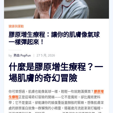
健康與運動
膠原增生療程：讓你的肌膚像氣球
一樣彈起來！
by
熱血 PopFun
27 5 月, 2026
什麼是膠原增生療程？一
場肌膚的奇幻冒險
你可曾想過，肌膚也能像氣球一樣，輕輕一吹就飽滿彈潤？
膠原增
生療程
正是這場奇幻冒險的開端——它不是魔術，卻比魔術更科
學；它不是童話，卻能讓你的臉蛋重返童顏般的緊緻。想像肌膚深
處的膠原蛋白就像一群懶惰的小精靈，隨著歲月流逝漸漸打瞌睡。