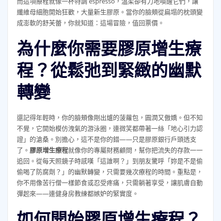
而這項療程就像一杯特調 espresso，溫柔卻有力地喚醒它們，讓
纖維母細胞開始狂歡，大量新生膠原。當你的臉頰從扁塌的枕頭變
成澎軟的舒芙蕾，你就知道：這場冒險，值回票價。
為什麼你需要膠原增生療
程？從鬆弛到緊緻的幽默
轉變
還記得年輕時，你的臉頰像剛出爐的菠蘿包，圓潤又傲嬌。但不知
不覺，它開始模仿洩氣的游泳圈，連微笑都帶著一絲「地心引力認
證」的滄桑。別擔心，這不是你的錯——只是膠原銀行戶頭透支
了。
膠原增生療程
就像你的專屬財務顧問，幫你把流失的存款一一
追回。從每天照鏡子時感嘆「這誰啊？」到朋友驚呼「妳是不是偷
偷喝了防腐劑？」的幽默轉變，只需要幾次療程的時間。重點是，
你不用像苦行僧一樣節食或忍受疼痛，只需躺著享受，讓肌膚自動
彈起來——連健身房教練都嫉妒的緊實度。
如何開始膠原增生療程？