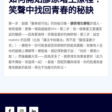
笑聲中找回青春的秘訣
第一步：拋開「醫美很可怕」的刻板印象。
膠原增生療程
非侵入、
無恢復期，更像一場高級臉部SPA。第二步：找一個專業又愛講笑
話的醫師——因為緊張時，笑聲是最好的麻醉劑。第三步：設定
realistic 的目標（比如「讓法令紋變淡」而不是「變成漫畫少
女」）。療程中，你可能會感受到微微的熱能與震動，就像有人在
你的臉頰上彈鋼琴。療程後，請記得對鏡子說：「你好，彈潤小
姐！」然後繼續大笑——因為笑多了，膠原增生效果會更好（此乃
都市傳說，但值得一試）。最後，搭配防曬與保濕，你的肌膚就會
像充飽氣的氣球，再也不怕歲月的針尖。