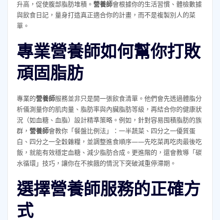
升高，促使腹部脂肪堆積。
營養師
會根據你的生活習慣、體檢數據
與飲食日記，量身打造真正適合你的計畫，而不是複製別人的菜
單。
專業營養師如何幫你打敗
頑固脂肪
專業的
營養師
服務並非只是開一張飲食清單。他們會先透過體脂分
析儀測量你的肌肉量、脂肪率與內臟脂肪等級，再結合你的健康狀
況（如血糖、血脂）設計精準策略。例如，針對容易囤積脂肪的族
群，
營養師
會教你「餐盤比例法」：一半蔬菜、四分之一優質蛋
白、四分之一全穀雜糧，並調整進食順序——先吃菜再吃肉最後吃
飯，就能有效穩定血糖、減少脂肪合成。更進階的，還會教導「碳
水循環」技巧，讓你在不挨餓的情況下突破減重停滯期。
選擇營養師服務的正確方
式